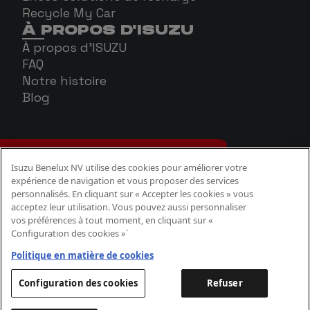
Recycle My Car
À PROPOS D'ISUZU
À propos d'ISUZU
FAQ
Notre histoire
Blog
Isuzu Benelux NV utilise des cookies pour améliorer votre
expérience de navigation et vous proposer des services
personnalisés. En cliquant sur « Accepter les cookies » vous
acceptez leur utilisation. Vous pouvez aussi personnaliser
vos préférences à tout moment, en cliquant sur «
Configuration des cookies »´
Politique Cookies
Politique confidentialité
Politique en matière de cookies
Aspects légaux
Configuration des cookies
Refuser