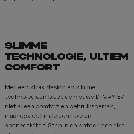
STILLE KRACHT
SLIMME
ON
4X4
3,
TECHNOLOGIE, ULTIEM
ogen
fulltime
tre
COMFORT
Met een strak design en slimme
technologieën biedt de nieuwe D-MAX EV
niet alleen comfort en gebruiksgemak,
maar ook optimale controle en
connectiviteit. Stap in en ontdek hoe elke