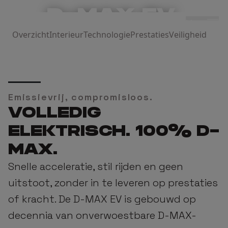
D-MAX EV
Menu
Overzicht
Interieur
Technologie
Prestaties
Veiligheid
€ 70.490
Vanaf
excl. BTW
€ 85.293
Vanaf
incl. BTW
Emissievrij, compromisloos.
VOLLEDIG
ELEKTRISCH. 100% D-
Ontvang je offerte
MAX.
Snelle acceleratie, stil rijden en geen
uitstoot, zonder in te leveren op prestaties
of kracht. De D-MAX EV is gebouwd op
decennia van onverwoestbare D-MAX-