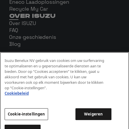
Eneco Laadoplossingen
Recycle My Car
OVER ISUZU
Over ISUZU
FAQ
Onze geschiedenis
Blog
Isuzu Benelux NV gebruik van cookies om uw surfervaring
te optimaliseren en u gepersonaliseerde diensten aan te
bieden. Door op “Cookies accepteren” te klikken, gaat u
akkoord met het gebruik van cookies. U kan uw
voorkeuren ook op elk moment bijwerken door te klikken
op “Cookie-instellingen”.
Cookiebeleid
Cookie Beleid
Privacy Beleid
Wettelijke aspecten
Cookie-instellingen
Weigeren