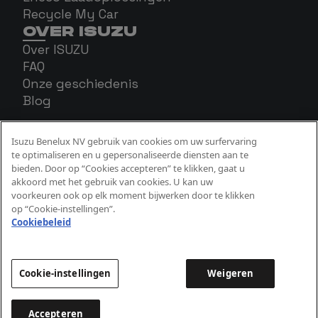
Recycle My Car
OVER ISUZU
Over ISUZU
FAQ
Onze geschiedenis
Blog
Isuzu Benelux NV gebruik van cookies om uw surfervaring
te optimaliseren en u gepersonaliseerde diensten aan te
bieden. Door op “Cookies accepteren” te klikken, gaat u
akkoord met het gebruik van cookies. U kan uw
voorkeuren ook op elk moment bijwerken door te klikken
op “Cookie-instellingen”.
Cookiebeleid
Cookie Beleid
Privacy Beleid
Wettelijke aspecten
Cookie-instellingen
Weigeren
Accepteren