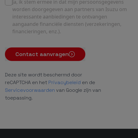
Ja, ik stem ermee in dat mijn persoonsgegevens
worden doorgegeven aan partners van Isuzu om
interessante aanbiedingen te ontvangen
aangaande financiële diensten (verzekeringen,
financieringen, enz.).
Contact aanvragen
Deze site wordt beschermd door
reCAPTCHA en het
Privacybeleid
en de
Servicevoorwaarden
van Google zijn van
toepassing.