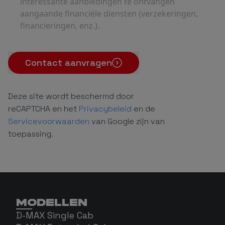
interessante aanbiedingen te ontvangen
aangaande financiële diensten (verzekeringen,
financieringen, enz.).
Contact aanvragen
Deze site wordt beschermd door
reCAPTCHA en het
Privacybeleid
en de
Servicevoorwaarden
van Google zijn van
toepassing.
MODELLEN
D-MAX Single Cab