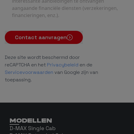
interessante aanbiedingen te ontvangen
aangaande financiële diensten (verzekeringen,
financieringen, enz.).
Contact aanvragen
Deze site wordt beschermd door
reCAPTCHA en het
Privacybeleid
en de
Servicevoorwaarden
van Google zijn van
toepassing.
MODELLEN
D-MAX Single Cab