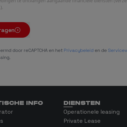
edingen te ontvangen aangaande financiële diensten (verz
).
ragen
hermd door reCAPTCHA en het
Privacybeleid
en de
Service
sing.
ISCHE INFO
DIENSTEN
rator
Operationele leasing
rs
Private Lease