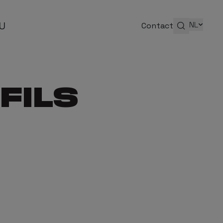
ZU
NL
Contact
FILS
enis