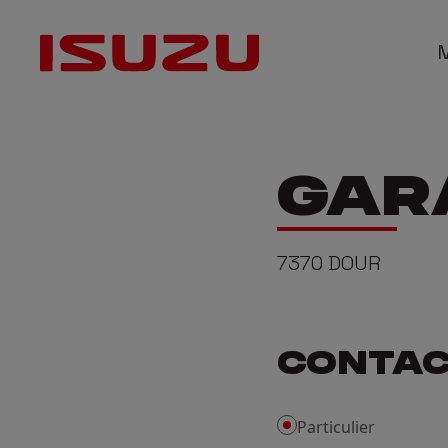
D-M
GAR
D-MAX
D-MA
7370
DOUR
CONTAC
Particulier