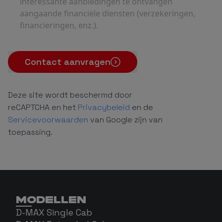
interessante aanbiedingen te ontvangen
aangaande financiële diensten (verzekeringen,
financieringen, enz.).
Contact aanvragen
Deze site wordt beschermd door
reCAPTCHA en het
Privacybeleid
en de
Servicevoorwaarden
van Google zijn van
toepassing.
MODELLEN
D-MAX Single Cab