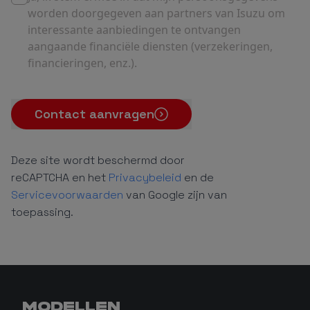
worden doorgegeven aan partners van Isuzu om
interessante aanbiedingen te ontvangen
aangaande financiële diensten (verzekeringen,
financieringen, enz.).
Contact aanvragen
Deze site wordt beschermd door
reCAPTCHA en het
Privacybeleid
en de
Servicevoorwaarden
van Google zijn van
toepassing.
MODELLEN