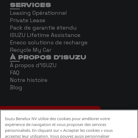
SERVICES
Leasing Opérationnel
Private Lease
Pack de garantie étendu
ISUZU Lifetime Assistance
Eneco solutions de recharge
Recycle My Car
À PROPOS D'ISUZU
À propos d'ISUZU
FAQ
Notre histoire
Blog
Isuzu Benelux NV utilise des cookies pour améliorer votre
expérience de navigation et vous proposer des services
personnalisés. En cliquant sur « Accepter les cookies » vous
acceptez leur utilisation. Vous pouvez aussi personnaliser