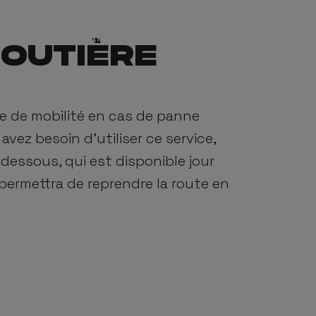
s
Concessionnaires
Services
Promotions
À propos
UZU LIFET
OUTIÈRE
 Cab
Leasing Opérationnel
À propos
SSISTAN
e de mobilité en cas de panne
d Cab
Private Lease
F
avez besoin d'utiliser ce service,
dessous, qui est disponible jour
 Cab
Pack de garantie étendu
Notre h
permettra de reprendre la route en
Isuzu Lifetime Assistance
Bl