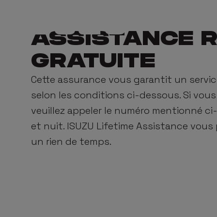
Modèle
IS
ASSISTANCE R
GRATUITE
D-MAX Single
A
Cette assurance vous garantit un servic
D-MAX Extende
selon les conditions ci-dessous. Si vous 
veuillez appeler le numéro mentionné ci-
D-MAX Double
et nuit. ISUZU Lifetime Assistance vous 
un rien de temps.
D-MAX EV
N-SERIES