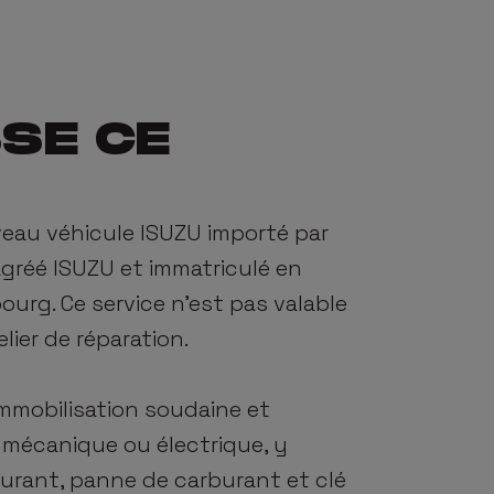
SSE CE
veau véhicule
ISUZU
importé par
agréé
ISUZU
et immatriculé en
rg. Ce service n’est pas valable
elier de réparation.
mmobilisation soudaine et
 mécanique ou électrique, y
burant, panne de carburant et clé