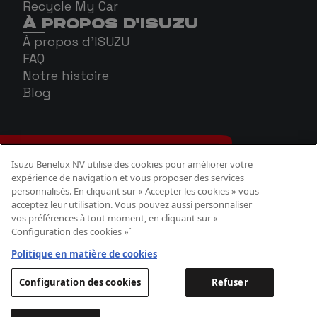
Recycle My Car
À PROPOS D'ISUZU
À propos d'ISUZU
FAQ
Notre histoire
Blog
Isuzu Benelux NV utilise des cookies pour améliorer votre
expérience de navigation et vous proposer des services
personnalisés. En cliquant sur « Accepter les cookies » vous
acceptez leur utilisation. Vous pouvez aussi personnaliser
vos préférences à tout moment, en cliquant sur «
Configuration des cookies »´
Politique Cookies
Politique confidentialité
Politique en matière de cookies
Aspects légaux
Configuration des cookies
Refuser