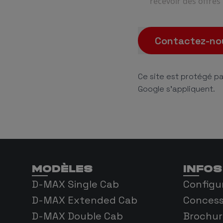
recevoir des offres
Contactez-no
Ce site est protégé p
Google s'appliquent.
MODÈLES
INFOS
D-MAX Single Cab
Configu
D-MAX Extended Cab
Concess
D-MAX Double Cab
Brochur