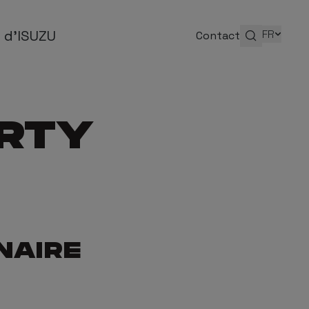
 d'ISUZU
FR
Contact
 d'ISUZU
ERTY
AQ
istoire
og
NAIRE