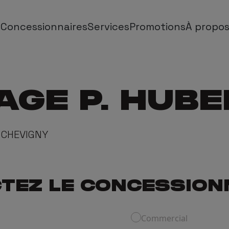
s
Concessionnaires
Services
Promotions
À propos
 Cab
Leasing Opérationnel
À propos
AGE P. HUB
d Cab
Private Lease
F
 Cab
Pack de garantie étendu
Notre h
CHEVIGNY
Isuzu Lifetime Assistance
Bl
TEZ LE CONCESSION
Commercial