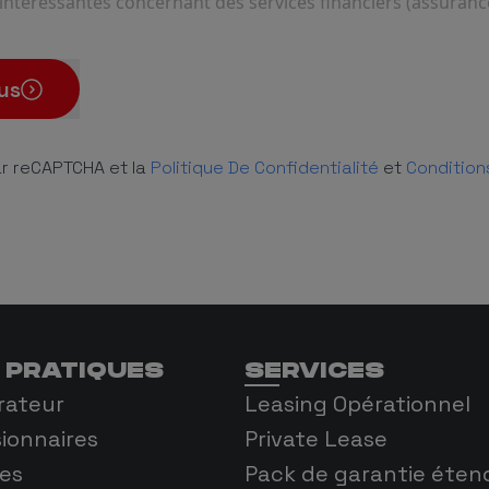
 intéressantes concernant des services financiers (assurance
us
ar reCAPTCHA et la
Politique De Confidentialité
et
Conditions
 PRATIQUES
SERVICES
rateur
Leasing Opérationnel
ionnaires
Private Lease
es
Pack de garantie éten