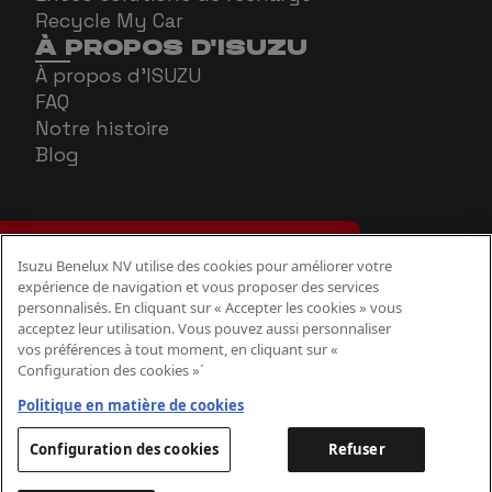
Recycle My Car
À PROPOS D'ISUZU
À propos d'ISUZU
FAQ
Notre histoire
Blog
Isuzu Benelux NV utilise des cookies pour améliorer votre
expérience de navigation et vous proposer des services
personnalisés. En cliquant sur « Accepter les cookies » vous
acceptez leur utilisation. Vous pouvez aussi personnaliser
vos préférences à tout moment, en cliquant sur «
Configuration des cookies »´
Politique Cookies
Politique confidentialité
Politique en matière de cookies
Aspects légaux
Configuration des cookies
Refuser